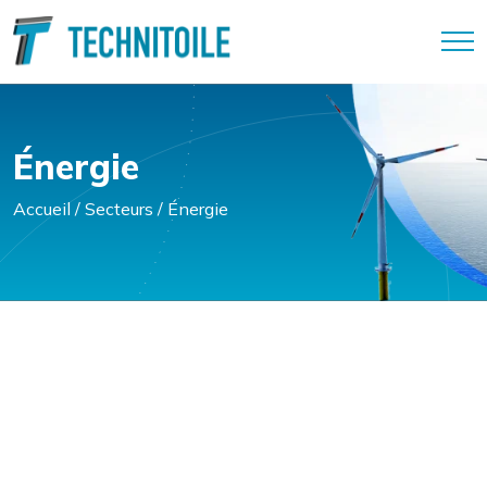
Panneau de gestion des cookies
Énergie
Accueil
/
Secteurs
/
Énergie